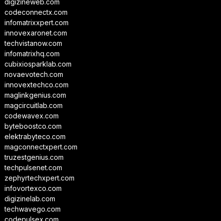
digizineweb.com
codeconnectx.com
infomatrixxpert.com
innovexaronet.com
techvistanow.com
infomatrixhq.com
cubixiosparklab.com
novaevotech.com
innovextechco.com
maglinkgenius.com
magcircuitlab.com
codewavex.com
byteboostco.com
elektrabyteco.com
magconnectxpert.com
truzestgenius.com
techpulsenet.com
zephyrtechxpert.com
infovortexco.com
digizinelab.com
techwavego.com
codepulsex.com