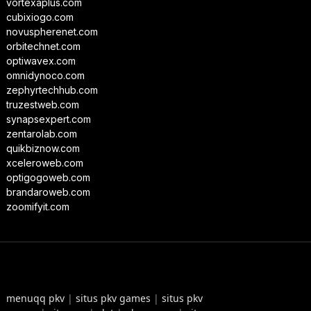
vortexaplus.com
cubixiogo.com
novuspherenet.com
orbitechnet.com
optiwavex.com
omnidynoco.com
zephyrtechhub.com
truzestweb.com
synapsexpert.com
zentarolab.com
quikbiznow.com
xceleroweb.com
optigogoweb.com
brandaroweb.com
zoomifyit.com
menuqq pkv
|
situs pkv games
|
situs pkv