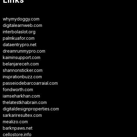
whymydoggy.com
digitalearnweb.com
interbolaslot.org
palmkuafor.com
dataentrypro.net
dreamrummypro.com
kaiminsupport.com
belanjareceh.com
shannonsticker.com
insprationbuzz.com
passeiodebarcoarraial.com
fondworth.com
iamseharkhan.com
thelatestkhabrain.com
digitaldesignproperties.com
sarkariresultex.com
mealizo.com
barknpaws.net
cellostore.info