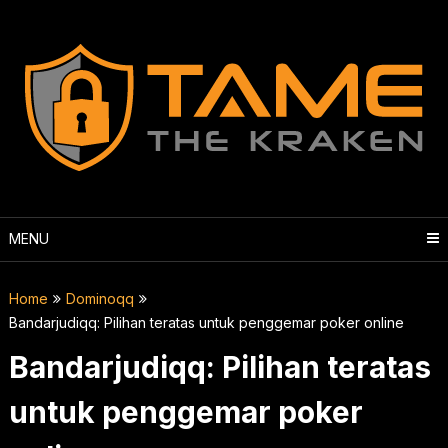
Skip
to
content
MENU
Home
Dominoqq
Bandarjudiqq: Pilihan teratas untuk penggemar poker online
Bandarjudiqq: Pilihan teratas
untuk penggemar poker