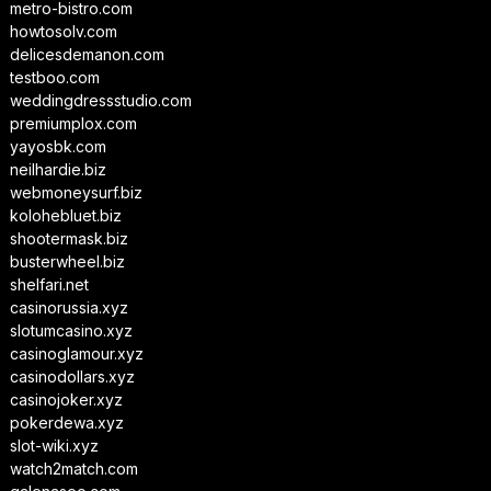
metro-bistro.com
howtosolv.com
delicesdemanon.com
testboo.com
weddingdressstudio.com
premiumplox.com
yayosbk.com
neilhardie.biz
webmoneysurf.biz
kolohebluet.biz
shootermask.biz
busterwheel.biz
shelfari.net
casinorussia.xyz
slotumcasino.xyz
casinoglamour.xyz
casinodollars.xyz
casinojoker.xyz
pokerdewa.xyz
slot-wiki.xyz
watch2match.com