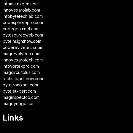
infomatrixgen.com
innovexarolab.com
infobytetechlab.com
codespherepro.com
codegenixnet.com
bytesourceweb.com
byteinsightnow.com
coderevivetech.com
magrevolveco.com
innovexarotech.com
infovortexpro.com
magcircuitplus.com
techscopeitnow.com
bytetronixnet.com
bytejetxpert.com
maginspectco.com
magdynogo.com
Links