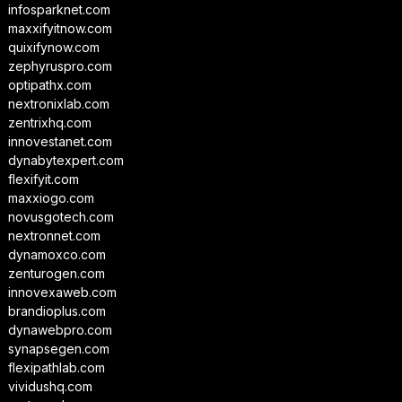
infosparknet.com
maxxifyitnow.com
quixifynow.com
zephyruspro.com
optipathx.com
nextronixlab.com
zentrixhq.com
innovestanet.com
dynabytexpert.com
flexifyit.com
maxxiogo.com
novusgotech.com
nextronnet.com
dynamoxco.com
zenturogen.com
innovexaweb.com
brandioplus.com
dynawebpro.com
synapsegen.com
flexipathlab.com
vividushq.com