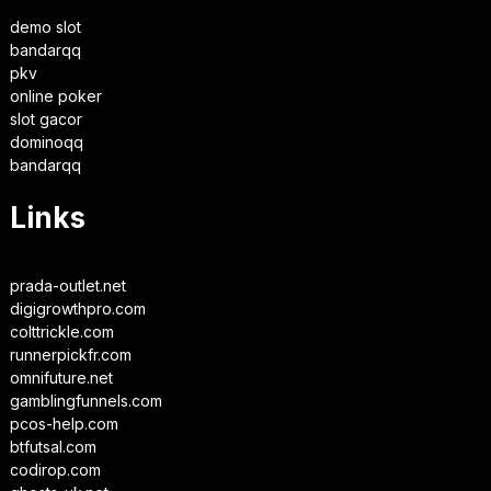
demo slot
bandarqq
pkv
online poker
slot gacor
dominoqq
bandarqq
Links
prada-outlet.net
digigrowthpro.com
colttrickle.com
runnerpickfr.com
omnifuture.net
gamblingfunnels.com
pcos-help.com
btfutsal.com
codirop.com