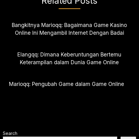
Related Posts
Bangkitnya Marioqq: Bagaimana Game Kasino
Online Ini Mengambil Internet Dengan Badai
Elangqq: Dimana Keberuntungan Bertemu
Keterampilan dalam Dunia Game Online
Marioqq: Pengubah Game dalam Game Online
Search