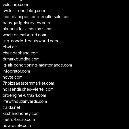
vulcanrp.com
twitter-trend-blog.com
montblancpensonlineoutletsale.com
babygadgetsreview.com
akupunktur-ambulanz.com
whatiremembered.com
linq-condo-beautyworld.com
ebyt.cc
chaindaohang.com
drmarkbuddha.com
lg-air-conditioning-maintenance.com
infoorator.com
novte.com
7hpizzaeasternmarket.com
hollaendisches-viertel.com
proengine-ultra24.com
lifewithoutlanyards.com
traida.net
kitchandhoney.com
metro-bistro.com
howtosolv.com