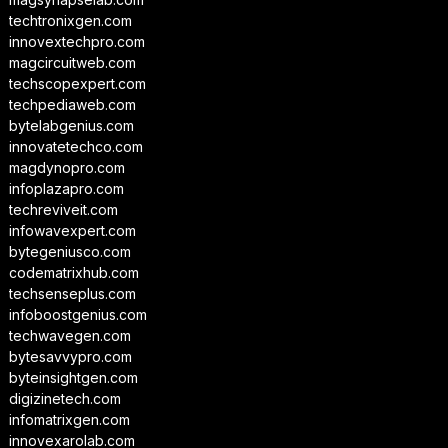
techtronixgen.com
innovextechpro.com
magcircuitweb.com
techscopexpert.com
techpediaweb.com
bytelabgenius.com
innovatetechco.com
magdynopro.com
infoplazapro.com
techreviveit.com
infowavexpert.com
bytegeniusco.com
codematrixhub.com
techsenseplus.com
infoboostgenius.com
techwavegen.com
bytesavvypro.com
byteinsightgen.com
digizinetech.com
infomatrixgen.com
innovexarolab.com