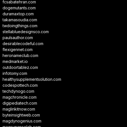
fcsabatehran.com
dogemutants.com
duramaxtop.com
takamasoudia.com
twdoingthings.com
stellabluedesignsco.com
paulsauthor.com
desirablecodeful.com
flexigennet.com
heronameclub.com
medmarket.io
outdoortablez.com
infotomy.com
healthysupplementsolution.com
codespottech.com
techdynogo.com
magchronicle.com
digipediatech.com
maglinkitnow.com
byteinsightweb.com
magdynogenius.com
magsynapselab.com