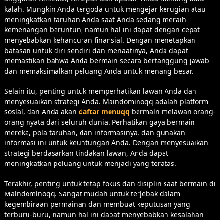
kalah. Mungkin Anda tergoda untuk mengejar kerugian atau
meningkatkan taruhan Anda saat Anda sedang meraih
kemenangan beruntun, namun hal ini dapat dengan cepat
menyebabkan kehancuran finansial. Dengan menetapkan
batasan untuk diri sendiri dan menaatinya, Anda dapat
memastikan bahwa Anda bermain secara bertanggung jawab
dan memaksimalkan peluang Anda untuk menang besar.
Selain itu, penting untuk memperhatikan lawan Anda dan
menyesuaikan strategi Anda. Maindominoqq adalah platform
sosial, dan Anda akan
daftar menuqq
bermain melawan orang-
orang nyata dari seluruh dunia. Perhatikan gaya bermain
mereka, pola taruhan, dan informasinya, dan gunakan
informasi ini untuk keuntungan Anda. Dengan menyesuaikan
strategi berdasarkan tindakan lawan, Anda dapat
meningkatkan peluang untuk menjadi yang teratas.
Terakhir, penting untuk tetap fokus dan disiplin saat bermain di
Maindominoqq. Sangat mudah untuk terjebak dalam
kegembiraan permainan dan membuat keputusan yang
terburu-buru, namun hal ini dapat menyebabkan kesalahan