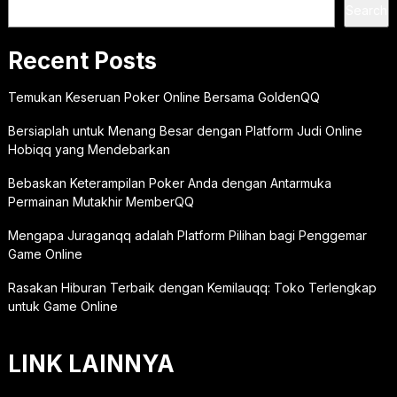
Search
Recent Posts
Temukan Keseruan Poker Online Bersama GoldenQQ
Bersiaplah untuk Menang Besar dengan Platform Judi Online
Hobiqq yang Mendebarkan
Bebaskan Keterampilan Poker Anda dengan Antarmuka
Permainan Mutakhir MemberQQ
Mengapa Juraganqq adalah Platform Pilihan bagi Penggemar
Game Online
Rasakan Hiburan Terbaik dengan Kemilauqq: Toko Terlengkap
untuk Game Online
LINK LAINNYA