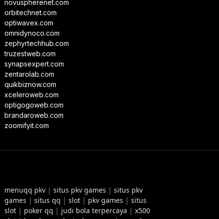
novuspherenet.com
orbitechnet.com
optiwavex.com
omnidynoco.com
zephyrtechhub.com
truzestweb.com
synapsexpert.com
zentarolab.com
quikbiznow.com
xceleroweb.com
optigogoweb.com
brandaroweb.com
zoomifyit.com
menuqq pkv
|
situs pkv games
|
situs pkv
games
|
situs qq
|
slot
|
pkv games
|
situs
slot
|
poker qq
|
judi bola terpercaya
|
x500