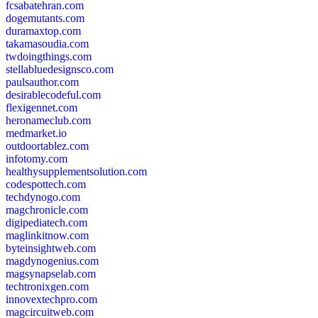
fcsabatehran.com
dogemutants.com
duramaxtop.com
takamasoudia.com
twdoingthings.com
stellabluedesignsco.com
paulsauthor.com
desirablecodeful.com
flexigennet.com
heronameclub.com
medmarket.io
outdoortablez.com
infotomy.com
healthysupplementsolution.com
codespottech.com
techdynogo.com
magchronicle.com
digipediatech.com
maglinkitnow.com
byteinsightweb.com
magdynogenius.com
magsynapselab.com
techtronixgen.com
innovextechpro.com
magcircuitweb.com