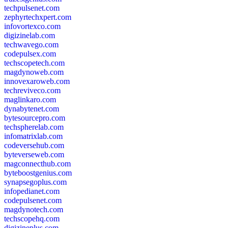
techpulsenet.com
zephyrtechxpert.com
infovortexco.com
digizinelab.com
techwavego.com
codepulsex.com
techscopetech.com
magdynoweb.com
innovexaroweb.com
techreviveco.com
maglinkaro.com
dynabytenet.com
bytesourcepro.com
techspherelab.com
infomatrixlab.com
codeversehub.com
byteverseweb.com
magconnecthub.com
byteboostgenius.com
synapsegoplus.com
infopedianet.com
codepulsenet.com
magdynotech.com
techscopehq.com
digizineplus.com