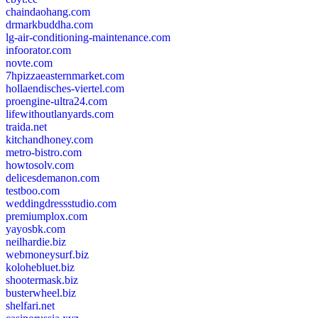
chaindaohang.com
drmarkbuddha.com
lg-air-conditioning-maintenance.com
infoorator.com
novte.com
7hpizzaeasternmarket.com
hollaendisches-viertel.com
proengine-ultra24.com
lifewithoutlanyards.com
traida.net
kitchandhoney.com
metro-bistro.com
howtosolv.com
delicesdemanon.com
testboo.com
weddingdressstudio.com
premiumplox.com
yayosbk.com
neilhardie.biz
webmoneysurf.biz
kolohebluet.biz
shootermask.biz
busterwheel.biz
shelfari.net