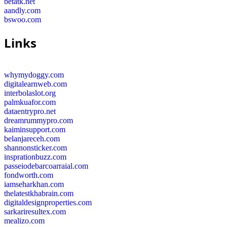
betatk.net
aandly.com
bswoo.com
Links
whymydoggy.com
digitalearnweb.com
interbolaslot.org
palmkuafor.com
dataentrypro.net
dreamrummypro.com
kaiminsupport.com
belanjareceh.com
shannonsticker.com
insprationbuzz.com
passeiodebarcoarraial.com
fondworth.com
iamseharkhan.com
thelatestkhabrain.com
digitaldesignproperties.com
sarkariresultex.com
mealizo.com