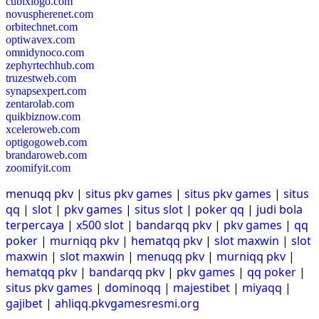
cubixiogo.com
novuspherenet.com
orbitechnet.com
optiwavex.com
omnidynoco.com
zephyrtechhub.com
truzestweb.com
synapsexpert.com
zentarolab.com
quikbiznow.com
xceleroweb.com
optigogoweb.com
brandaroweb.com
zoomifyit.com
menuqq pkv
|
situs pkv games
|
situs pkv games
|
situs
qq
|
slot
|
pkv games
|
situs slot
|
poker qq
|
judi bola
terpercaya
|
x500 slot
|
bandarqq pkv
|
pkv games
|
qq
poker
|
murniqq pkv
|
hematqq pkv
|
slot maxwin
|
slot
maxwin
|
slot maxwin
|
menuqq pkv
|
murniqq pkv
|
hematqq pkv
|
bandarqq pkv
|
pkv games
|
qq poker
|
situs pkv games
|
dominoqq
|
majestibet
|
miyaqq
|
gajibet
|
ahliqq.pkvgamesresmi.org