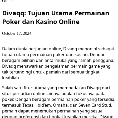
Online
Divaqq: Tujuan Utama Permainan
Poker dan Kasino Online
October 17, 2024
Dalam dunia perjudian online, Divaqq menonjol sebagai
tujuan utama permainan poker dan kasino. Dengan
beragam pilihan dan antarmuka yang ramah pengguna,
Divaqq menawarkan pengalaman bermain game yang
tak tertandingi untuk pemain dari semua tingkat
keahlian.
Salah satu fitur utama yang membedakan Divaqq dari
situs perjudian online lainnya adalah fokusnya pada
poker. Dengan beragam permainan poker yang tersedia,
termasuk Texas Hold’em, Omaha, dan Seven Card Stud,
pemain dapat menemukan permainan yang sesuai
dengan preferensi dan tingkat keahlian mereka. Divaqq