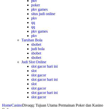
pkv
poker
pkv games
situs judi online
pkv
qq
qq
pkv games
pkv
Taruhan Bola
sbobet
judi bola
sbobet
sbobet
Judi Slot Online
slot gacor hari ini
slot
slot gacor
slot gacor hari ini
slot
slot gacor
slot gacor hari ini
slot gacor
Home
Casino
Divaqq: Tujuan Utama Permainan Poker dan Kasino