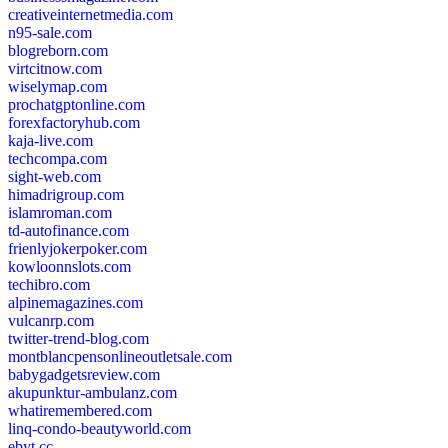
creativeinternetmedia.com
n95-sale.com
blogreborn.com
virtcitnow.com
wiselymap.com
prochatgptonline.com
forexfactoryhub.com
kaja-live.com
techcompa.com
sight-web.com
himadrigroup.com
islamroman.com
td-autofinance.com
frienlyjokerpoker.com
kowloonnslots.com
techibro.com
alpinemagazines.com
vulcanrp.com
twitter-trend-blog.com
montblancpensonlineoutletsale.com
babygadgetsreview.com
akupunktur-ambulanz.com
whatiremembered.com
linq-condo-beautyworld.com
ebyt.cc