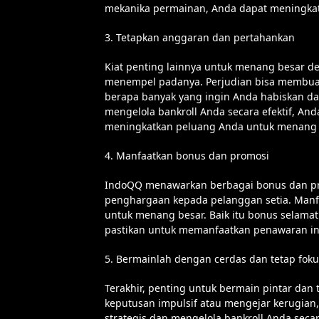
mekanika permainan, Anda dapat meningkat
3. Tetapkan anggaran dan pertahankan
Kiat penting lainnya untuk menang besar 
menempel padanya. Perjudian bisa membuat
berapa banyak yang ingin Anda habiskan d
mengelola bankroll Anda secara efektif, A
meningkatkan peluang Anda untuk menang 
4. Manfaatkan bonus dan promosi
IndoQQ menawarkan berbagai bonus dan pr
penghargaan kepada pelanggan setia. Manf
untuk menang besar. Baik itu bonus selamat 
pastikan untuk memanfaatkan penawaran i
5. Bermainlah dengan cerdas dan tetap foku
Terakhir, penting untuk bermain pintar dan
keputusan impulsif atau mengejar kerugian
strategis dan mengelola bankroll Anda secar