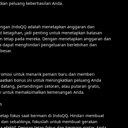
kan peluang keberhasilan Anda.
dengan IndoQQ adalah menetapkan anggaran dan
 ketagihan, jadi penting untuk menetapkan batasan
an tetap pada mereka. Dengan menetapkan anggaran dan
nda dapat menghindari pengeluaran berlebihan dan
besar.
omosi untuk menarik pemain baru dan memberi
aatkan bonus ini untuk meningkatkan peluang Anda
datang, pertandingan setoran, atau putaran gratis,
ni untuk memaksimalkan kemenangan Anda.
s
 tetap fokus saat bermain di IndoQQ. Hindari membuat
, dan sebaliknya, fokuslah untuk membuat gerakan
a efektif. Dengan tetap fokus dan bermain pintar, Anda