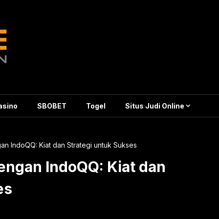
asino
SBOBET
Togel
Situs Judi Online
 IndoQQ: Kiat dan Strategi untuk Sukses
ngan IndoQQ: Kiat dan
es