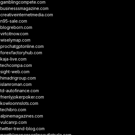
gamblingcompete.com
businesssmagazine.com
creativeinternetmedia.com
n95-sale.com
blogreborn.com
virtcitnow.com
wiselymap.com
prochatgptonline.com
forexfactoryhub.com
kaja-live.com
techcompa.com
sight-web.com
himadrigroup.com
islamroman.com
td-autofinance.com
frienlyjokerpoker.com
kowloonnslots.com
techibro.com
alpinemagazines.com
vulcanrp.com
twitter-trend-blog.com
montblancpensonlineoutletsale.com