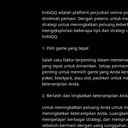
IndoQQ adalah platform perjudian online 
dinikmati pemain. Dengan potensi untuk men
strategi untuk meningkatkan peluang keberha
mengeksplorasi beberapa tips dan strate
IndoQQ.
1. Pilih game yang tepat
Salah satu faktor terpenting dalam memen
yang tepat untuk dimainkan. Setiap permaina
penting untuk memilih game yang Anda ken
poker, blackjack, atau slot, pastikan untuk
keterampilan Anda.
2. Berlatih dan tingkatkan keterampilan And
Untuk meningkatkan peluang Anda untuk me
meningkatkan keterampilan Anda. Luangkan
mempelajari berbagai strategi, dan mempra
sebelum bermain dengan uang sungguhan