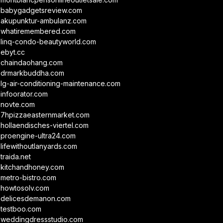
babygadgetsreview.com
akupunktur-ambulanz.com
whatiremembered.com
linq-condo-beautyworld.com
ebyt.cc
chaindaohang.com
drmarkbuddha.com
lg-air-conditioning-maintenance.com
infoorator.com
novte.com
7hpizzaeasternmarket.com
hollaendisches-viertel.com
proengine-ultra24.com
lifewithoutlanyards.com
traida.net
kitchandhoney.com
metro-bistro.com
howtosolv.com
delicesdemanon.com
testboo.com
weddingdressstudio.com