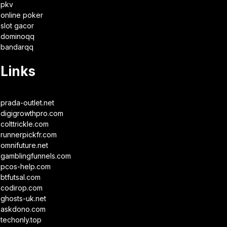
pkv
online poker
slot gacor
dominoqq
bandarqq
Links
prada-outlet.net
digigrowthpro.com
colttrickle.com
runnerpickfr.com
omnifuture.net
gamblingfunnels.com
pcos-help.com
btfutsal.com
codirop.com
ghosts-uk.net
askdono.com
techonly.top