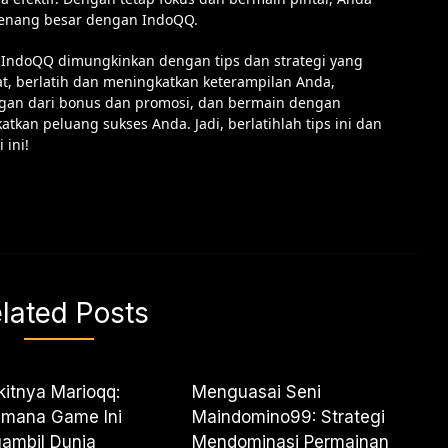
enang besar dengan IndoQQ.
IndoQQ dimungkinkan dengan tips dan strategi yang
t, berlatih dan meningkatkan keterampilan Anda,
an dari bonus dan promosi, dan bermain dengan
tkan peluang sukses Anda. Jadi, berlatihlah tips ini dan
ini!
lated Posts
itnya Marioqq:
Menguasai Seni
imana Game Ini
Maindomino99: Strategi
ambil Dunia
Mendominasi Permainan