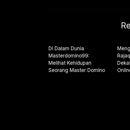
Re
Di Dalam Dunia
Meng
Masterdomino99:
Rajaq
Melihat Kehidupan
Deka
Seorang Master Domino
Onlin