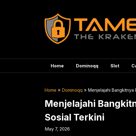
Skip
to
content
Home
Dominoqq
Slot
C
Home
Dominoqq
Menjelajahi Bangkitnya 
Menjelajahi Bangkit
Sosial Terkini
May 7, 2026