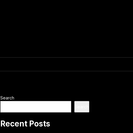
Search
Search
Recent Posts