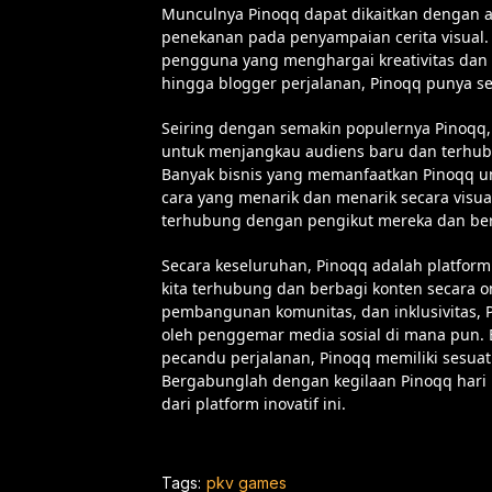
Munculnya Pinoqq dapat dikaitkan dengan a
penekanan pada penyampaian cerita visual.
pengguna yang menghargai kreativitas dan in
hingga blogger perjalanan, Pinoqq punya s
Seiring dengan semakin populernya Pinoqq,
untuk menjangkau audiens baru dan terhub
Banyak bisnis yang memanfaatkan Pinoqq 
cara yang menarik dan menarik secara visua
terhubung dengan pengikut mereka dan ber
Secara keseluruhan, Pinoqq adalah platform
kita terhubung dan berbagi konten secara o
pembangunan komunitas, dan inklusivitas, P
oleh penggemar media sosial di mana pun. Ba
pecandu perjalanan, Pinoqq memiliki sesu
Bergabunglah dengan kegilaan Pinoqq hari i
dari platform inovatif ini.
Tags:
pkv games