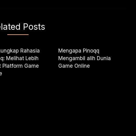
lated Posts
ungkap Rahasia
Mengapa Pinoqq
q: Melihat Lebih
Mengambil alih Dunia
t Platform Game
Game Online
e