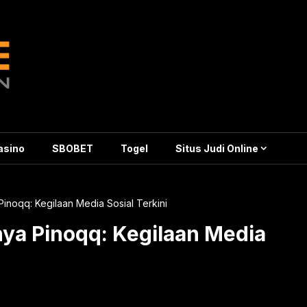
asino
SBOBET
Togel
Situs Judi Online
Pinoqq: Kegilaan Media Sosial Terkini
nya Pinoqq: Kegilaan Media