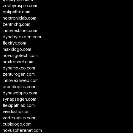
zephyruspro.com
optipathx.com
nextronixlab.com
zentrixhq.com
innovestanet.com
dynabytexpert.com
flexifyit.com
maxxiogo.com
novusgotech.com
nextronnet.com
dynamoxco.com
zenturogen.com
innovexaweb.com
brandioplus.com
dynawebpro.com
synapsegen.com
flexipathlab.com
vividushq.com
vortexaplus.com
cubixiogo.com
novuspherenet.com