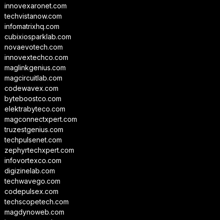
innovexaronet.com
techvistanow.com
infomatrixhq.com
cubixiosparklab.com
novaevotech.com
innovextechco.com
maglinkgenius.com
magcircuitlab.com
codewavex.com
byteboostco.com
elektrabyteco.com
magconnectxpert.com
truzestgenius.com
techpulsenet.com
zephyrtechxpert.com
infovortexco.com
digizinelab.com
techwavego.com
codepulsex.com
techscopetech.com
magdynoweb.com