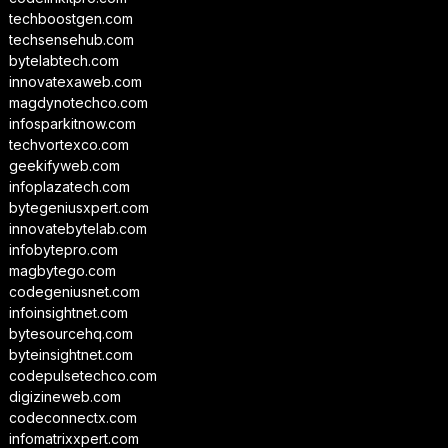
techboostgen.com
techsensehub.com
bytelabtech.com
innovatexaweb.com
magdynotechco.com
infosparkitnow.com
techvortexco.com
geekifyweb.com
infoplazatech.com
bytegeniusxpert.com
innovatebytelab.com
infobytepro.com
magbytego.com
codegeniusnet.com
infoinsightnet.com
bytesourcehq.com
byteinsightnet.com
codepulsetechco.com
digizineweb.com
codeconnectx.com
infomatrixxpert.com