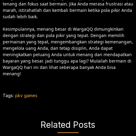
tenang dan fokus saat bermain. Jika Anda merasa frustrasi atau
marah, istirahatlah dan kembali bermain ketika pola pikir Anda
sudah lebih baik.
Kesimpulannya, menang besar di WargaQQ dimungkinkan
dengan strategi dan pola pikir yang tepat. Dengan memilih
permainan yang tepat, mengembangkan strategi kemenangan,
mengelola uang Anda, dan tetap disiplin, Anda dapat
meningkatkan peluang Anda untuk menang dan mendapatkan
bayaran yang besar. Jadi tunggu apa lagi? Mulailah bermain di
WargaQQ hari ini dan lihat seberapa banyak Anda bisa
menang!
Tags:
pkv games
Related Posts