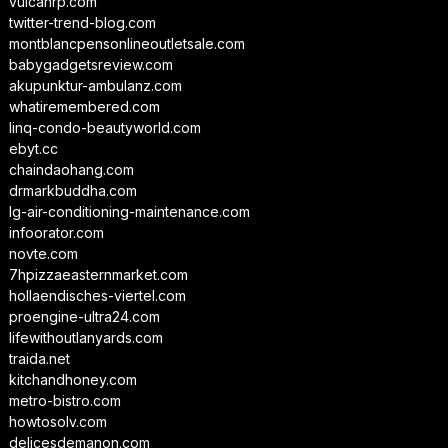
vulcanrp.com
twitter-trend-blog.com
montblancpensonlineoutletsale.com
babygadgetsreview.com
akupunktur-ambulanz.com
whatiremembered.com
linq-condo-beautyworld.com
ebyt.cc
chaindaohang.com
drmarkbuddha.com
lg-air-conditioning-maintenance.com
infoorator.com
novte.com
7hpizzaeasternmarket.com
hollaendisches-viertel.com
proengine-ultra24.com
lifewithoutlanyards.com
traida.net
kitchandhoney.com
metro-bistro.com
howtosolv.com
delicesdemanon.com