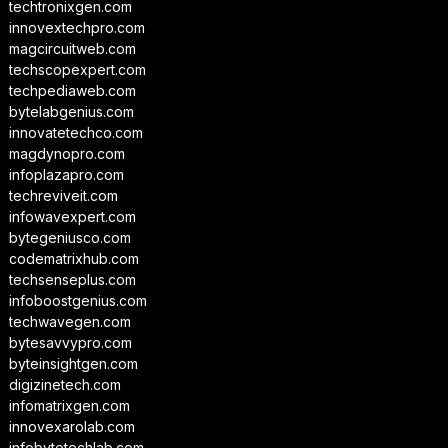
techtronixgen.com
innovextechpro.com
magcircuitweb.com
techscopexpert.com
techpediaweb.com
bytelabgenius.com
innovatetechco.com
magdynopro.com
infoplazapro.com
techreviveit.com
infowavexpert.com
bytegeniusco.com
codematrixhub.com
techsenseplus.com
infoboostgenius.com
techwavegen.com
bytesavvypro.com
byteinsightgen.com
digizinetech.com
infomatrixgen.com
innovexarolab.com
infobytetechlab.com