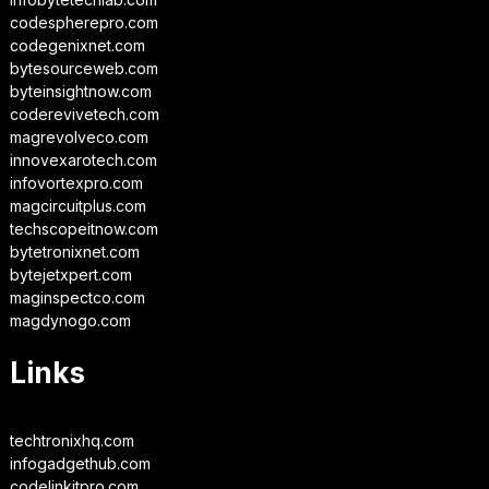
codespherepro.com
codegenixnet.com
bytesourceweb.com
byteinsightnow.com
coderevivetech.com
magrevolveco.com
innovexarotech.com
infovortexpro.com
magcircuitplus.com
techscopeitnow.com
bytetronixnet.com
bytejetxpert.com
maginspectco.com
magdynogo.com
Links
techtronixhq.com
infogadgethub.com
codelinkitpro.com