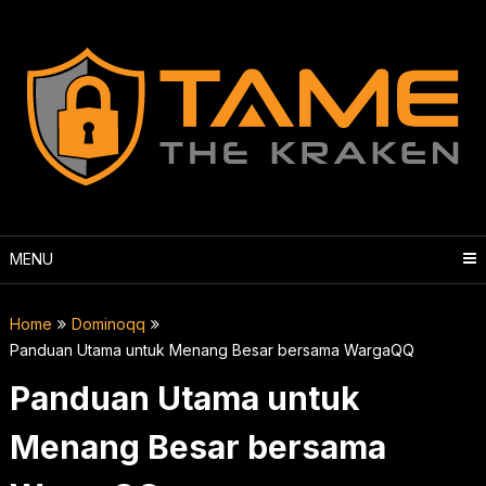
Skip
to
content
MENU
Home
Dominoqq
Panduan Utama untuk Menang Besar bersama WargaQQ
Panduan Utama untuk
Menang Besar bersama