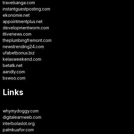
travelsanga.com
instantguestposting.com
ekonomie.net
appointmentplus.net
developmentworm.com
itlivenews.com
theplumbingfremont.com
newstrending24.com
ufabetbonus.biz
kelasweekend.com
betatk.net
aandly.com
bswoo.com
Links
whymydoggy.com
digitalearnweb.com
interbolaslot.org
palmkuafor.com