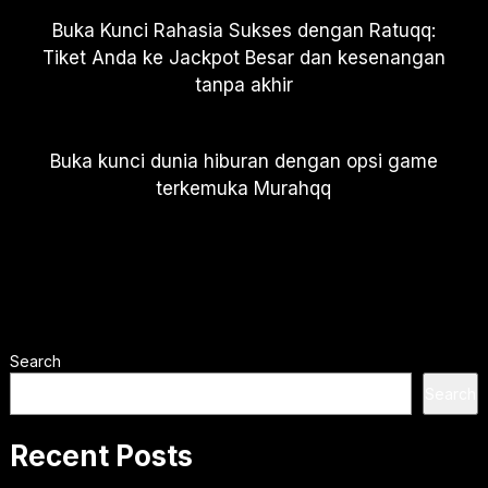
Buka Kunci Rahasia Sukses dengan Ratuqq:
Tiket Anda ke Jackpot Besar dan kesenangan
tanpa akhir
Buka kunci dunia hiburan dengan opsi game
terkemuka Murahqq
Search
Search
Recent Posts