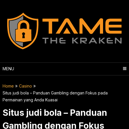
Skip
to
content
MENU
Home
Casino
Situs judi bola – Panduan Gambling dengan Fokus pada
Permainan yang Anda Kuasai
Situs judi bola – Panduan
Gambling dengan Fokus