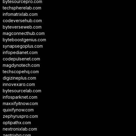
bytesourcepro.com
techspherelab.com
infomatrixlab.com
codeversehub.com
byteverseweb.com
magconnecthub.com
byteboostgenius.com
synapsegoplus.com
infopedianet.com
codepulsenet.com
magdynotech.com
techscopehq.com
digizineplus.com
innovexaro.com
bytesourcelab.com
infosparknet.com
maxxifyitnow.com
quixifynow.com
zephyruspro.com
optipathx.com
nextronixlab.com
zentrixhq.com