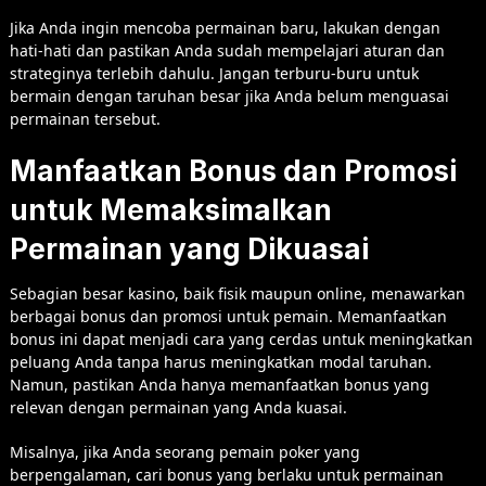
Jika Anda ingin mencoba permainan baru, lakukan dengan
hati-hati dan pastikan Anda sudah mempelajari aturan dan
strateginya terlebih dahulu. Jangan terburu-buru untuk
bermain dengan taruhan besar jika Anda belum menguasai
permainan tersebut.
Manfaatkan Bonus dan Promosi
untuk Memaksimalkan
Permainan yang Dikuasai
Sebagian besar kasino, baik fisik maupun online, menawarkan
berbagai bonus dan promosi untuk pemain. Memanfaatkan
bonus ini dapat menjadi cara yang cerdas untuk meningkatkan
peluang Anda tanpa harus meningkatkan modal taruhan.
Namun, pastikan Anda hanya memanfaatkan bonus yang
relevan dengan permainan yang Anda kuasai.
Misalnya, jika Anda seorang pemain poker yang
berpengalaman, cari bonus yang berlaku untuk permainan