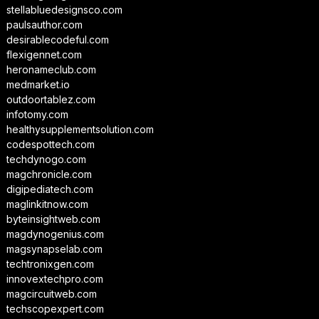
stellabluedesignsco.com
paulsauthor.com
desirablecodeful.com
flexigennet.com
heronameclub.com
medmarket.io
outdoortablez.com
infotomy.com
healthysupplementsolution.com
codespottech.com
techdynogo.com
magchronicle.com
digipediatech.com
maglinkitnow.com
byteinsightweb.com
magdynogenius.com
magsynapselab.com
techtronixgen.com
innovextechpro.com
magcircuitweb.com
techscopexpert.com