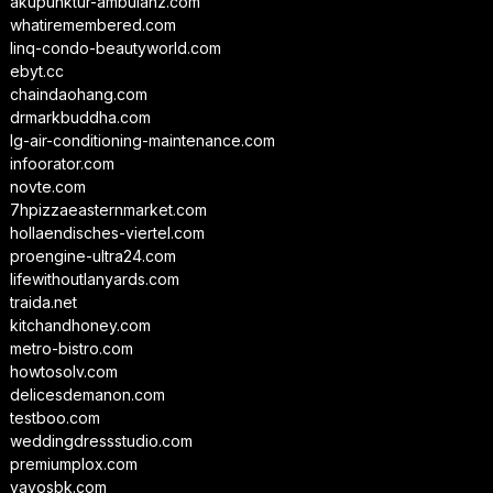
akupunktur-ambulanz.com
whatiremembered.com
linq-condo-beautyworld.com
ebyt.cc
chaindaohang.com
drmarkbuddha.com
lg-air-conditioning-maintenance.com
infoorator.com
novte.com
7hpizzaeasternmarket.com
hollaendisches-viertel.com
proengine-ultra24.com
lifewithoutlanyards.com
traida.net
kitchandhoney.com
metro-bistro.com
howtosolv.com
delicesdemanon.com
testboo.com
weddingdressstudio.com
premiumplox.com
yayosbk.com