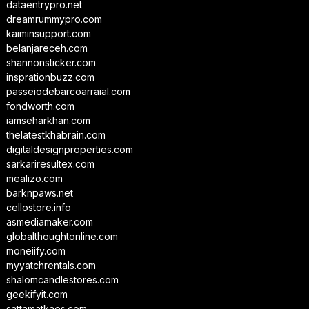
dataentrypro.net
dreamrummypro.com
kaiminsupport.com
belanjareceh.com
shannonsticker.com
insprationbuzz.com
passeiodebarcoarraial.com
fondworth.com
iamseharkhan.com
thelatestkhabrain.com
digitaldesignproperties.com
sarkariresultex.com
mealizo.com
barknpaws.net
cellostore.info
asmediamaker.com
globalthoughtonline.com
moneiify.com
myyatchrentals.com
shalomcandlestores.com
geekifyit.com
sattamatkaes.com