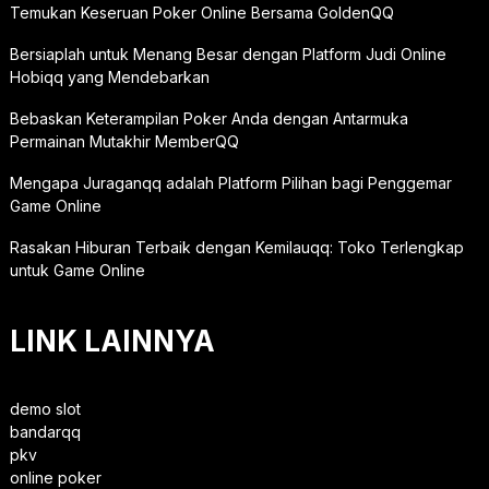
Temukan Keseruan Poker Online Bersama GoldenQQ
Bersiaplah untuk Menang Besar dengan Platform Judi Online
Hobiqq yang Mendebarkan
Bebaskan Keterampilan Poker Anda dengan Antarmuka
Permainan Mutakhir MemberQQ
Mengapa Juraganqq adalah Platform Pilihan bagi Penggemar
Game Online
Rasakan Hiburan Terbaik dengan Kemilauqq: Toko Terlengkap
untuk Game Online
LINK LAINNYA
demo slot
bandarqq
pkv
online poker