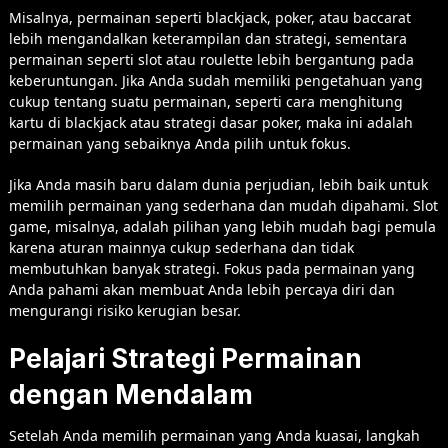
Misalnya, permainan seperti blackjack, poker, atau baccarat
lebih mengandalkan keterampilan dan strategi, sementara
permainan seperti slot atau roulette lebih bergantung pada
keberuntungan. Jika Anda sudah memiliki pengetahuan yang
cukup tentang suatu permainan, seperti cara menghitung
kartu di blackjack atau strategi dasar poker, maka ini adalah
permainan yang sebaiknya Anda pilih untuk fokus.
Jika Anda masih baru dalam dunia perjudian, lebih baik untuk
memilih permainan yang sederhana dan mudah dipahami. Slot
game, misalnya, adalah pilihan yang lebih mudah bagi pemula
karena aturan mainnya cukup sederhana dan tidak
membutuhkan banyak strategi. Fokus pada permainan yang
Anda pahami akan membuat Anda lebih percaya diri dan
mengurangi risiko kerugian besar.
Pelajari Strategi Permainan
dengan Mendalam
Setelah Anda memilih permainan yang Anda kuasai, langkah