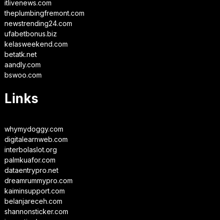
itlivenews.com
theplumbingfremont.com
newstrending24.com
ufabetbonus.biz
kelasweekend.com
betatk.net
aandly.com
bswoo.com
Links
whymydoggy.com
digitalearnweb.com
interbolaslot.org
palmkuafor.com
dataentrypro.net
dreamrummypro.com
kaiminsupport.com
belanjareceh.com
shannonsticker.com