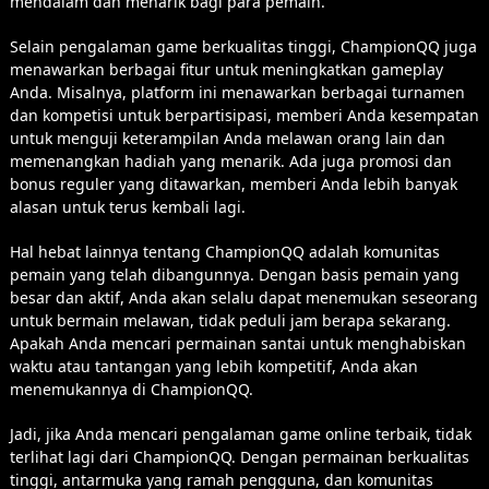
mendalam dan menarik bagi para pemain.
Selain pengalaman game berkualitas tinggi, ChampionQQ juga
menawarkan berbagai fitur untuk meningkatkan gameplay
Anda. Misalnya, platform ini menawarkan berbagai turnamen
dan kompetisi untuk berpartisipasi, memberi Anda kesempatan
untuk menguji keterampilan Anda melawan orang lain dan
memenangkan hadiah yang menarik. Ada juga promosi dan
bonus reguler yang ditawarkan, memberi Anda lebih banyak
alasan untuk terus kembali lagi.
Hal hebat lainnya tentang ChampionQQ adalah komunitas
pemain yang telah dibangunnya. Dengan basis pemain yang
besar dan aktif, Anda akan selalu dapat menemukan seseorang
untuk bermain melawan, tidak peduli jam berapa sekarang.
Apakah Anda mencari permainan santai untuk menghabiskan
waktu atau tantangan yang lebih kompetitif, Anda akan
menemukannya di ChampionQQ.
Jadi, jika Anda mencari pengalaman game online terbaik, tidak
terlihat lagi dari ChampionQQ. Dengan permainan berkualitas
tinggi, antarmuka yang ramah pengguna, dan komunitas