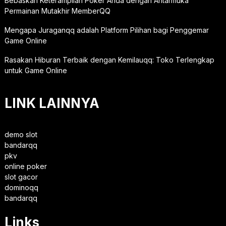
Bebaskan Keterampilan Poker Anda dengan Antarmuka
Permainan Mutakhir MemberQQ
Mengapa Juraganqq adalah Platform Pilihan bagi Penggemar
Game Online
Rasakan Hiburan Terbaik dengan Kemilauqq: Toko Terlengkap
untuk Game Online
LINK LAINNYA
demo slot
bandarqq
pkv
online poker
slot gacor
dominoqq
bandarqq
Links