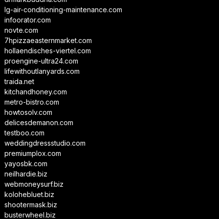
lg-air-conditioning-maintenance.com
infoorator.com
novte.com
7hpizzaeasternmarket.com
hollaendisches-viertel.com
proengine-ultra24.com
lifewithoutlanyards.com
traida.net
kitchandhoney.com
metro-bistro.com
howtosolv.com
delicesdemanon.com
testboo.com
weddingdressstudio.com
premiumplox.com
yayosbk.com
neilhardie.biz
webmoneysurf.biz
kolohebluet.biz
shootermask.biz
busterwheel.biz