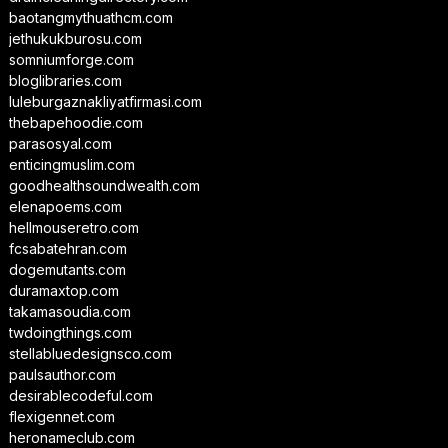
baotangmythuathcm.com
jethukukburosu.com
somniumforge.com
bloglibraries.com
luleburgaznakliyatfirmasi.com
thebapehoodie.com
parasosyal.com
enticingmuslim.com
goodhealthsoundwealth.com
elenapoems.com
hellmouseretro.com
fcsabatehran.com
dogemutants.com
duramaxtop.com
takamasoudia.com
twdoingthings.com
stellabluedesignsco.com
paulsauthor.com
desirablecodeful.com
flexigennet.com
heronameclub.com