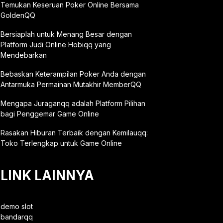
Temukan Keseruan Poker Online Bersama
GoldenQQ
Bersiaplah untuk Menang Besar dengan
Platform Judi Online Hobiqq yang
Mendebarkan
Bebaskan Keterampilan Poker Anda dengan
Antarmuka Permainan Mutakhir MemberQQ
Mengapa Juraganqq adalah Platform Pilihan
bagi Penggemar Game Online
Rasakan Hiburan Terbaik dengan Kemilauqq:
Toko Terlengkap untuk Game Online
LINK LAINNYA
demo slot
bandarqq