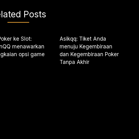
lated Posts
Poker ke Slot:
Asikqq: Tiket Anda
nQQ menawarkan
menuju Kegembiraan
ngkaian opsi game
dan Kegembiraan Poker
Tanpa Akhir