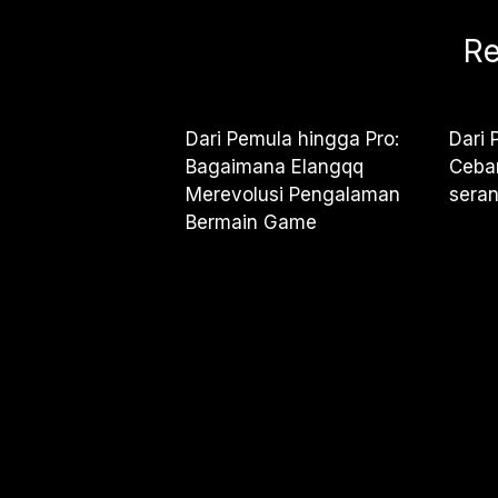
Re
Dari Pemula hingga Pro:
Dari 
Bagaimana Elangqq
Ceba
Merevolusi Pengalaman
sera
Bermain Game