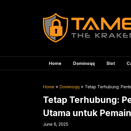
Skip
to
content
Home
Dominoqq
Slot
C
Home
Dominoqq
Tetap Terhubung: Pent
Tetap Terhubung: 
Utama untuk Pemain
June 6, 2025