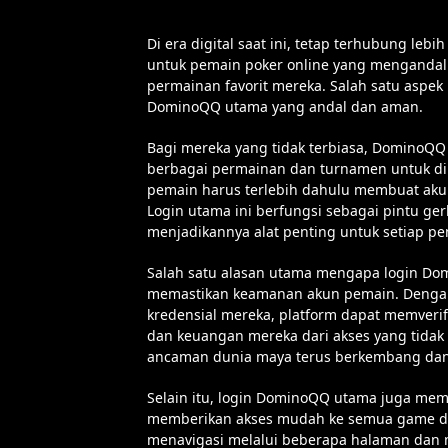
Di era digital saat ini, tetap terhubung leb
untuk pemain poker online yang mengandalk
permainan favorit mereka. Salah satu aspek 
DominoQQ utama yang andal dan aman.
Bagi mereka yang tidak terbiasa, DominoQQ
berbagai permainan dan turnamen untuk di
pemain harus terlebih dahulu membuat aku
Login utama ini berfungsi sebagai pintu ger
menjadikannya alat penting untuk setiap pe
Salah satu alasan utama mengapa login D
memastikan keamanan akun pemain. Deng
kredensial mereka, platform dapat memverif
dan keuangan mereka dari akses yang tidak 
ancaman dunia maya terus berkembang dan 
Selain itu, login DominoQQ utama juga 
memberikan akses mudah ke semua game dan f
menavigasi melalui beberapa halaman dan