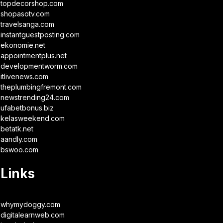
topdecorshop.com
shopasotv.com
travelsanga.com
instantguestposting.com
ekonomie.net
appointmentplus.net
developmentworm.com
itlivenews.com
theplumbingfremont.com
newstrending24.com
ufabetbonus.biz
kelasweekend.com
betatk.net
aandly.com
bswoo.com
Links
whymydoggy.com
digitalearnweb.com