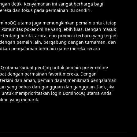
ngan detik. Kenyamanan ini sangat berharga bagi
eka dan fokus pada permainan itu sendiri.
ominoQQ utama juga memungkinkan pemain untuk tetap
komunitas poker online yang lebih luas. Dengan masuk
e tentang berita, acara, dan promosi terbaru yang terjadi
si dengan pemain lain, bergabung dengan turnamen, dan
gkatkan pengalaman bermain game mereka secara
QQ utama sangat penting untuk pemain poker online
libat dengan permainan favorit mereka. Dengan
 terkini dan aman, pemain dapat menikmati pengalaman
 yang bebas dari gangguan dan gangguan. Jadi, jika
an untuk memprioritaskan login DominoQQ utama Anda
line yang menarik.